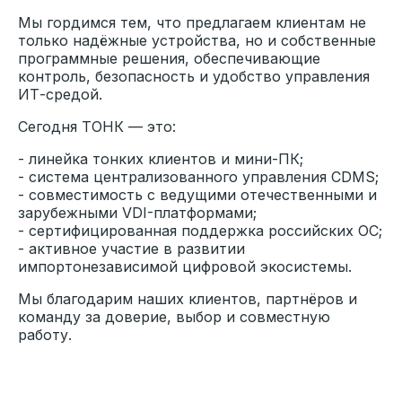
киберугрозам и снижении TCO
Мы гордимся тем, что предлагаем клиентам не
только надёжные устройства, но и собственные
программные решения, обеспечивающие
контроль, безопасность и удобство управления
ИТ-средой.
09.02
2026
Сегодня ТОНК — это:
- линейка тонких клиентов и мини-ПК;
- система централизованного управления CDMS;
- совместимость с ведущими отечественными и
зарубежными VDI-платформами;
- сертифицированная поддержка российских ОС;
- активное участие в развитии
импортонезависимой цифровой экосистемы.
Мы благодарим наших клиентов, партнёров и
команду за доверие, выбор и совместную
работу.
TONK ASIA установила терминал
электронной очереди в ЦСМ 8