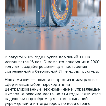
виртуализации для обучения
информационной безопасности на
решениях Тонк Азия
13.11
2025
В августе 2025 года Группе Компаний ТОНК
исполняется 16 лет. С момента основания в 2009
году мы создаём решения для построения
современной и безопасной ИТ-инфраструктуры.
Наша миссия — помогать организациям разных
сфер и масштабов переходить на
централизованные, экономичные и управляемые
цифровые рабочие места. За эти годы ТОНК стал
Эксперты «ТОНК» и «Лаборатории
надёжным партнёром для сотен компаний,
Касперского» — о роли тонких
учреждений и интеграторов по всей стране.
клиентов в противодействии