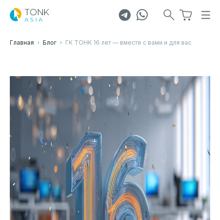
Профиль продукции ТОНК: от
компактности до масштабируемости
Главная
Блог
ГК ТОНК 16 лет — вместе с вами и для вас
23.10
2025
В КГТУ открылась лаборатория