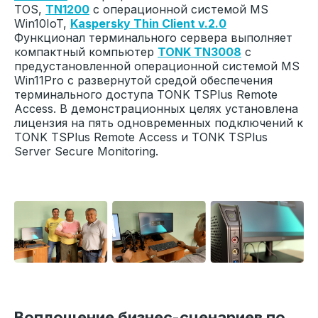
TOS,
TN1200
с операционной системой MS
Win10IoT,
Kaspersky Thin Client v.2.0
Функционал терминального сервера выполняет
В КГТУ открылась лаборатория
компактный компьютер
TONK TN3008
c
виртуализации для обучения
предустановленной операционной системой MS
информационной безопасности на
Win11Pro с развернутой средой обеспечения
решениях Тонк Азия
терминального доступа TONK TSPlus Remote
Access. В демонстрационных целях установлена
лицензия на пять одновременных подключений к
TONK TSPlus Remote Access и TONK TSPlus
Server Secure Monitoring.
13.11
2025
Воплощение бизнес-сценариев по