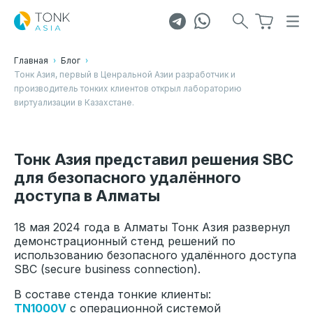
Главная
Блог
Тонк Азия, первый в Ценральной Азии разработчик и
производитель тонких клиентов открыл лабораторию
Профиль продукции ТОНК: от
виртуализации в Казахстане.
компактности до масштабируемости
Тонк Азия представил решения SBC
для безопасного удалённого
23.10
2025
доступа в Алматы
18 мая 2024 года в Алматы Тонк Азия развернул
демонстрационный стенд решений по
использованию безопасного удалённого доступа
SBC (secure business connection).
В составе стенда тонкие клиенты:
TN1000V
с операционной системой