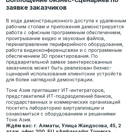
заявке заказчиков
Эксперты «ТОНК» и «Лаборатории
Касперского» — о роли тонких
В ходе демонстрационного доступа к удалённым
клиентов в противодействии
рабочим столам и приложения демонстрируется
киберугрозам и снижении TCO
работа с офисным программным обеспечением,
проигрывание видео и звуковых файлов,
перенаправление периферийного оборудования,
работа видеоконференцсвязи и с программным
обеспечением 3D проектирования. По
09.02
2026
предварительной заявке заинтересованных
заказчиков может быть реализован бизнес-
сценарий использования клиентских устройств
для более наглядной демонстрации.
Тонк Азия приглашает ИТ-интеграторов,
представителей ИТ-подразделений банков,
государственных и коммерческих организаций
посетить лабораторию виртуализации и
ознакомиться с оборудованием и решениями
Тонк Азия.
Ждём вас: г. Алматы, ​Улица Жандосова, 45, 2
этаж, офис 200, БЦ «Ambassador Towers»