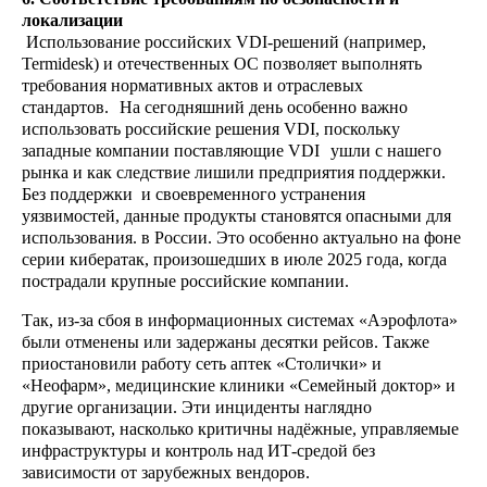
локализации
Использование российских VDI-решений (например,
Termidesk
) и отечественных ОС позволяет выполнять
требования нормативных актов и отраслевых
стандартов.
Н
а сегодняшний день особенно важно
использовать российские решения VDI, поскольку
Профиль продукции ТОНК: от
западные
компании поставляющие VDI
ушли с нашего
компактности до масштабируемости
рынка и как следствие лишили предприятия поддержки.
Без поддержки и своевременного устранения
уязвимостей, данные продукты становятся опасными для
использования.
в России. Это особенно актуально на
фоне
серии кибератак, произошедших в июле 2025 года, когда
23.10
2025
пострадали крупные российские компании.
Т
ак, из-за сбоя в информационных системах «Аэрофлота»
были отменены или задержаны десятки рейсов. Также
приостановили работу сеть аптек «Столички» и
«Неофарм», медицинские клиники «Семейный доктор» и
другие организации. Эти инциденты наглядно
показывают, на
сколько критичны надёжные, управляемые
инфраструктуры и контроль над ИТ-средой без
зависимости от зарубежных вендоров.