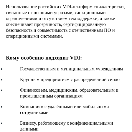
И
спользование российских VDI-платформ снижает риски,
связанные с внешними угрозами, санкционными
В КГТУ открылась лаборатория
ограничениями и отсутствием техподдержки, а также
виртуализации для обучения
обеспечивает прозрачность, сертифицированную
информационной безопасности на
безопасность и совместимость с отечественным ПО и
решениях Тонк Азия
операционными с
истемами.
Кому особенно подходит VDI:
13.11
2025
Государственным и муниципальным учреждениям
Крупным предприятиям с распределённой сетью
Финансовым, медицинским, образовательным и
промышленным организациям
Компаниям с удалёнными или мобильными
сотрудниками
Бизнесу, работающему с конфиденциальными
данными