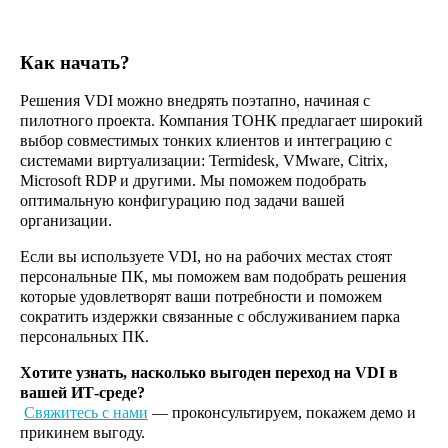
Эксперты «ТОНК» и «Лаборатории
Касперского» — о роли тонких
клиентов в противодействии
Как начать?
киберугрозам и снижении TCO
Решения VDI можно внедрять поэтапно, начиная с
пилотного проекта. Компания ТОНК предлагает широкий
выбор совместимых тонких клиентов и интеграцию с
системами виртуализации:
Termidesk
, VMware, Citrix,
09.02
Microsoft RDP и другими. Мы поможем подобрать
2026
оптимальную конфигурацию под задачи вашей
организации.
Если вы используете VDI, но на рабочих местах стоят
персональные ПК,
мы
поможем вам подобрать решения
которые удо
в
летворят ваши потребности и поможем
сократить издержки связанные с обслуживанием парка
персональных ПК.
Хотите узнать, насколько выгоден переход на VDI в
вашей ИТ-среде?
Свяжитесь с нами
— проконсультируем, покажем демо и
прикинем выгоду.