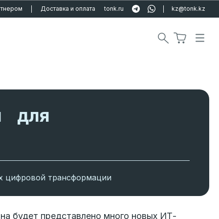
ртнером
Доставка и оплата
tonk.ru
kz@tonk.kz
ы для
их цифровой трансформации
на будет представлено много новых ИТ-