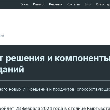
О нас
Каталог
Решения
Контакты
Блог
Стать па
ний
ит решения и компонент
даний
много новых ИТ-решений и продуктов, способствующ
ойдет 28 февраля 2024 года в столице Кыргызста