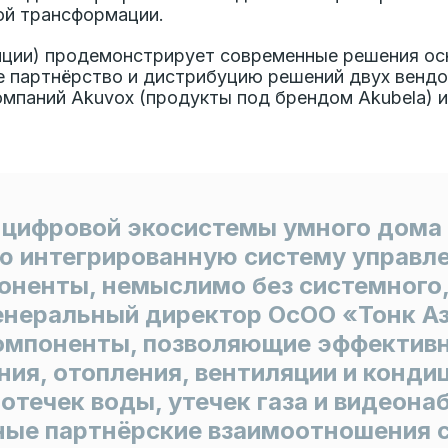
ой трансформации.
зиции) продемонстрирует современные решения ос
е партнёрство и дистрибуцию решений двух вендо
компаний Akuvox (продукты под брендом Akubela) 
цифровой экосистемы умного дома 
ю интегрированную систему управл
ненты, немыслимо без системного,
генеральный директор ОсОО «Тонк Аз
омпоненты, позволяющие эффективн
ния, отопления, вентиляции и конди
отечек воды, утечек газа и видеон
ые партнёрские взаимоотношения с