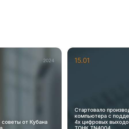
15.01
2024
Стартовало произво
компьютера с подд
 советы от Кубана
4х цифровых выход
а
ТОНК TN4004