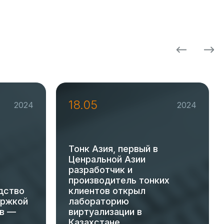
18.05
2024
2024
Тонк Азия, первый в
Ценральной Азии
разработчик и
производитель тонких
дство
клиентов открыл
ержкой
лабораторию
ов —
виртуализации в
Казахстане.